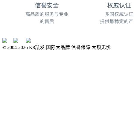
© 2004-
2026
K8凯发-国际大品牌 信誉保障 大额无忧