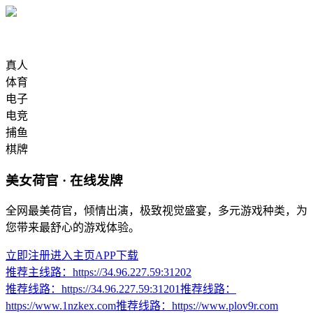
真人
体育
电子
电竞
捕鱼
棋牌
美女荷官 · 在线发牌
全网最美荷官，倾情出演，极致视觉盛宴，多元游戏种类，为
您带来最舒心的游戏体验。
立即注册
进入主页
APP下载
推荐主线路：
https://34.96.227.59:31202
推荐线路：
https://34.96.227.59:31201
推荐线路：
https://www.1nzkex.com
推荐线路：
https://www.plov9r.com