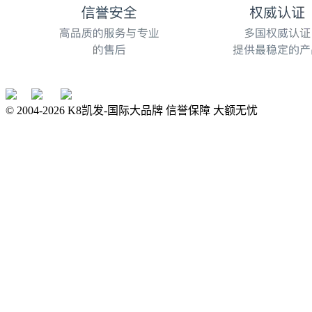
© 2004-
2026
K8凯发-国际大品牌 信誉保障 大额无忧