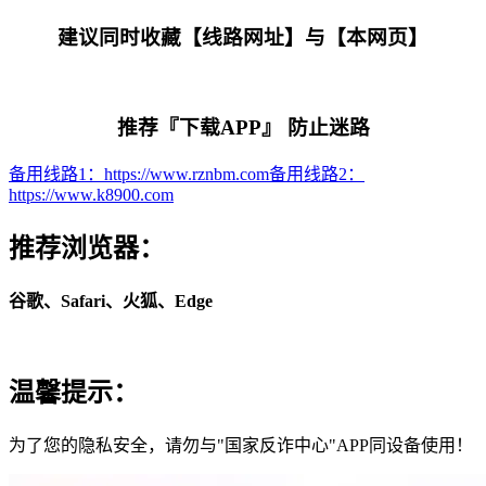
建议同时收藏【线路网址】与【本网页】
推荐『下载APP』 防止迷路
备用线路
1
：
https://www.rznbm.com
备用线路
2
：
https://www.k8900.com
推荐浏览器：
谷歌、Safari、火狐、Edge
温馨提示：
为了您的隐私安全，请勿与"国家反诈中心"APP同设备使用！