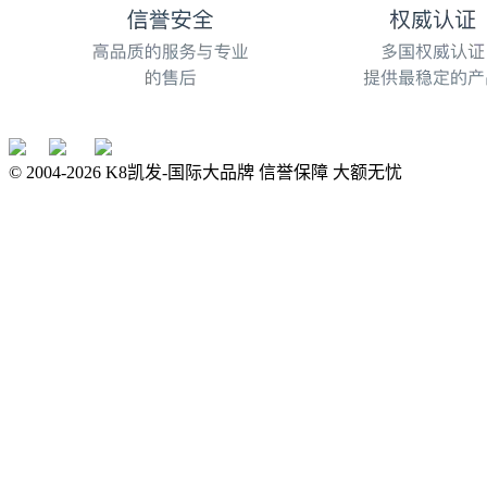
© 2004-
2026
K8凯发-国际大品牌 信誉保障 大额无忧