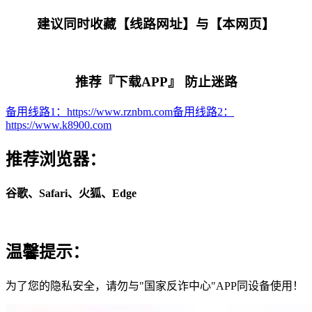
建议同时收藏【线路网址】与【本网页】
推荐『下载APP』 防止迷路
备用线路
1
：
https://www.rznbm.com
备用线路
2
：
https://www.k8900.com
推荐浏览器：
谷歌、Safari、火狐、Edge
温馨提示：
为了您的隐私安全，请勿与"国家反诈中心"APP同设备使用！