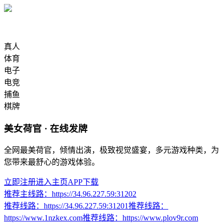
真人
体育
电子
电竞
捕鱼
棋牌
美女荷官 · 在线发牌
全网最美荷官，倾情出演，极致视觉盛宴，多元游戏种类，为
您带来最舒心的游戏体验。
立即注册
进入主页
APP下载
推荐主线路：
https://34.96.227.59:31202
推荐线路：
https://34.96.227.59:31201
推荐线路：
https://www.1nzkex.com
推荐线路：
https://www.plov9r.com