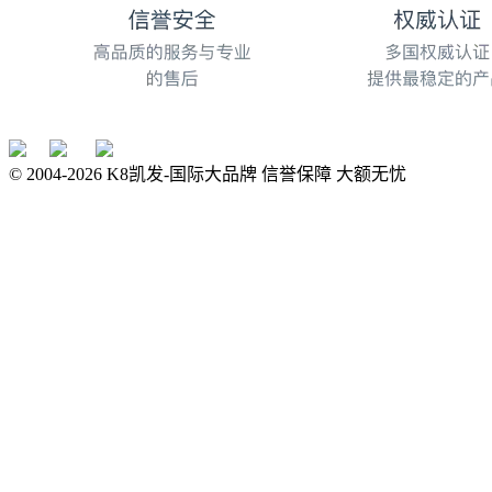
© 2004-
2026
K8凯发-国际大品牌 信誉保障 大额无忧