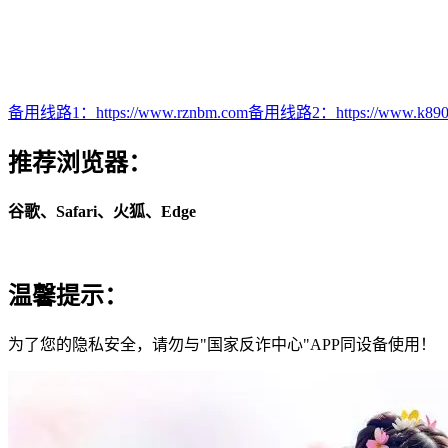
备用线路
1
：
https://www.rznbm.com
备用线路
2
：
https://www.k89
推荐浏览器：
谷歌、Safari、火狐、Edge
温馨提示：
为了您的隐私安全，请勿与"国家反诈中心"APP同设备使用！