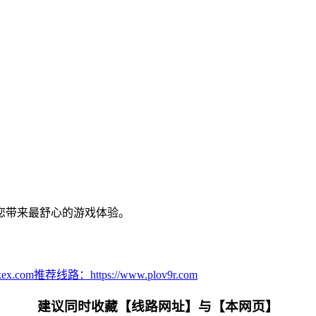
您带来最舒心的游戏体验。
kex.com
推荐线路：
https://www.plov9r.com
建议同时收藏【线路网址】与【本网页】