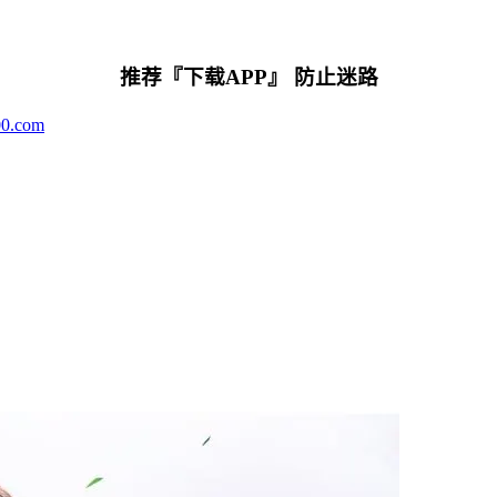
推荐『下载APP』 防止迷路
00.com