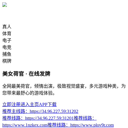
真人
体育
电子
电竞
捕鱼
棋牌
美女荷官 · 在线发牌
全网最美荷官，倾情出演，极致视觉盛宴，多元游戏种类，为
您带来最舒心的游戏体验。
立即注册
进入主页
APP下载
推荐主线路：
https://34.96.227.59:31202
推荐线路：
https://34.96.227.59:31201
推荐线路：
https://www.1nzkex.com
推荐线路：
https://www.plov9r.com