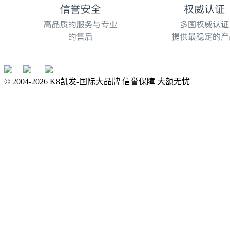
© 2004-
2026
K8凯发-国际大品牌 信誉保障 大额无忧