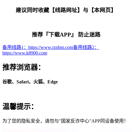
建议同时收藏【线路网址】与【本网页】
推荐『下载APP』 防止迷路
备用线路
1
：
https://www.rznbm.com
备用线路
2
：
https://www.k8900.com
推荐浏览器：
谷歌、Safari、火狐、Edge
温馨提示：
为了您的隐私安全，请勿与"国家反诈中心"APP同设备使用！