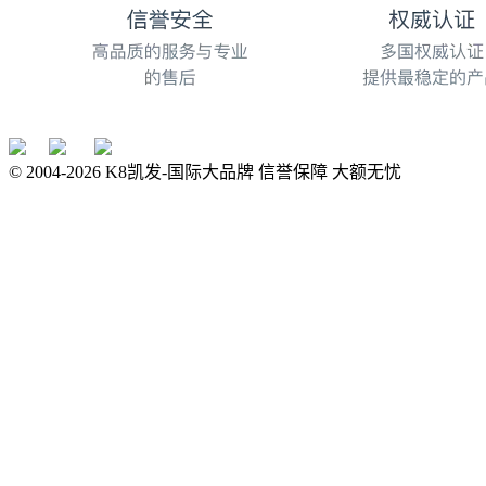
© 2004-
2026
K8凯发-国际大品牌 信誉保障 大额无忧