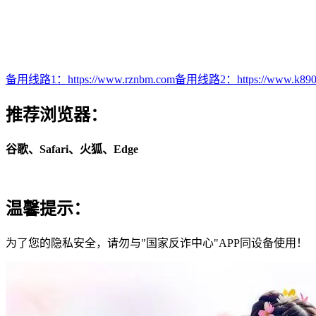
备用线路
1
：
https://www.rznbm.com
备用线路
2
：
https://www.k89
推荐浏览器：
谷歌、Safari、火狐、Edge
温馨提示：
为了您的隐私安全，请勿与"国家反诈中心"APP同设备使用！