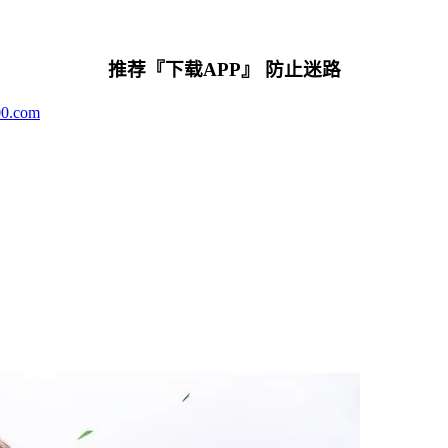
推荐『下载APP』 防止迷路
00.com