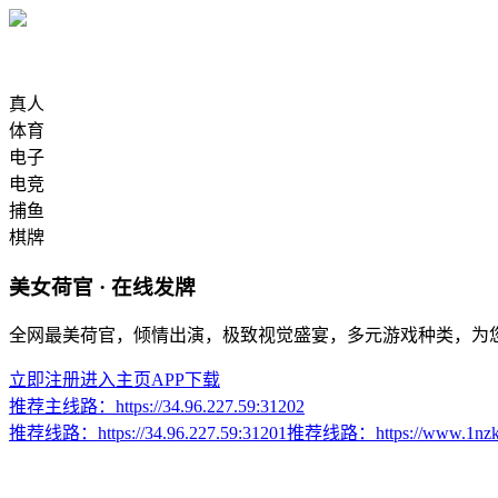
真人
体育
电子
电竞
捕鱼
棋牌
美女荷官 · 在线发牌
全网最美荷官，倾情出演，极致视觉盛宴，多元游戏种类，为
立即注册
进入主页
APP下载
推荐主线路：
https://34.96.227.59:31202
推荐线路：
https://34.96.227.59:31201
推荐线路：
https://www.1nz