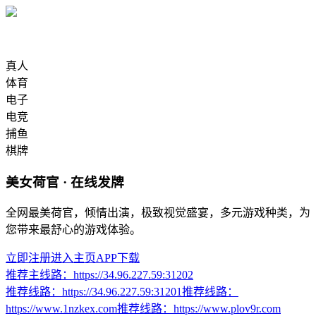
真人
体育
电子
电竞
捕鱼
棋牌
美女荷官 · 在线发牌
全网最美荷官，倾情出演，极致视觉盛宴，多元游戏种类，为
您带来最舒心的游戏体验。
立即注册
进入主页
APP下载
推荐主线路：
https://34.96.227.59:31202
推荐线路：
https://34.96.227.59:31201
推荐线路：
https://www.1nzkex.com
推荐线路：
https://www.plov9r.com