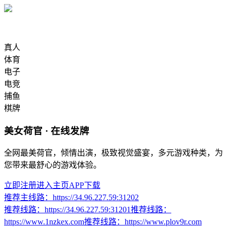
真人
体育
电子
电竞
捕鱼
棋牌
美女荷官 · 在线发牌
全网最美荷官，倾情出演，极致视觉盛宴，多元游戏种类，为
您带来最舒心的游戏体验。
立即注册
进入主页
APP下载
推荐主线路：
https://34.96.227.59:31202
推荐线路：
https://34.96.227.59:31201
推荐线路：
https://www.1nzkex.com
推荐线路：
https://www.plov9r.com