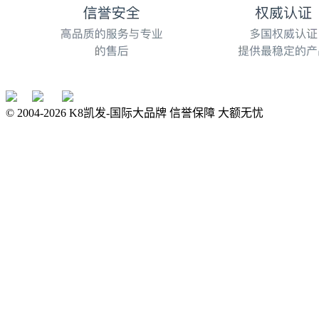
© 2004-
2026
K8凯发-国际大品牌 信誉保障 大额无忧